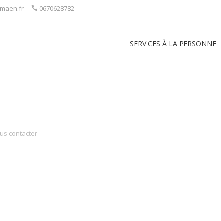
tmaen.fr
0670628782
SERVICES À LA PERSONNE
us contacter