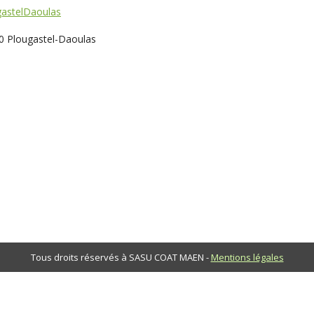
gastelDaoulas
0 Plougastel-Daoulas
Tous droits réservés à SASU COAT MAEN -
Mentions légales